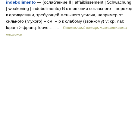
indebolimento
— (ослабление II | affaiblissement | Schwächung
| weakening | indebolimento) В отношении согласного – переход
к артикуляции, требующей меньшего усилия, например от
сильного (глухого) – см. – p к слабому (звонкому) v; ср. лат.
lupam > франц. louve.… …
Пятиязычный словарь лингвистических
терминов