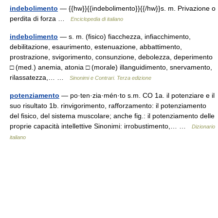
indebolimento
— {{hw}}{{indebolimento}}{{/hw}}s. m. Privazione o
perdita di forza …
Enciclopedia di italiano
indebolimento
— s. m. (fisico) fiacchezza, infiacchimento,
debilitazione, esaurimento, estenuazione, abbattimento,
prostrazione, svigorimento, consunzione, debolezza, deperimento
□ (med.) anemia, atonia □ (morale) illanguidimento, snervamento,
rilassatezza,… …
Sinonimi e Contrari. Terza edizione
potenziamento
— po·ten·zia·mén·to s.m. CO 1a. il potenziare e il
suo risultato 1b. rinvigorimento, rafforzamento: il potenziamento
del fisico, del sistema muscolare; anche fig.: il potenziamento delle
proprie capacità intellettive Sinonimi: irrobustimento,… …
Dizionario
italiano