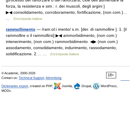
[processo del rafforzare o del rafforzarsi, cioè dell aumentare la
forza, la resistenza e sim.: r. dei muscoli, degli argini ]
▶◀ consolidamento, corroboramento, fortificazione, (non com.)…
…
Enciclopedia Italiana
rammollimento
— /ram:ol:i mento/ s.m. [der. di rammollire ]. 1. [il
rammollire o il rammollirsi] ▶◀ ammorbidimento, (non com.)
intenerimento, (non com.) rammorbidimento. ◀▶ (non com.)
assodamento, consolidamento, indurimento, rassodamento,
solidificazione. 2.… …
Enciclopedia Italiana
© Academic, 2000-2026
18+
Contact us:
Technical Support
,
Advertising
Dictionaries export
, created on PHP,
Joomla,
Drupal,
WordPress,
MODx.