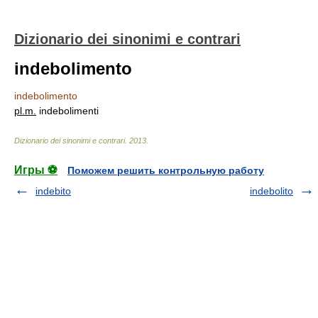
Dizionario dei sinonimi e contrari
indebolimento
indebolimento
pl.
m.
indebolimenti
Dizionario dei sinonimi e contrari
.
2013
.
Игры ⚽
Поможем решить контрольную работу
indebito
indebolito