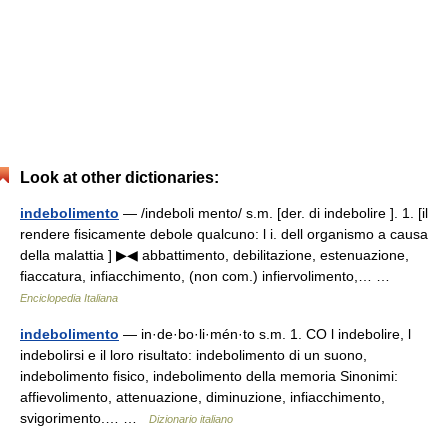
Look at other dictionaries:
indebolimento
— /indeboli mento/ s.m. [der. di indebolire ]. 1. [il
rendere fisicamente debole qualcuno: l i. dell organismo a causa
della malattia ] ▶◀ abbattimento, debilitazione, estenuazione,
fiaccatura, infiacchimento, (non com.) infiervolimento,… …
Enciclopedia Italiana
indebolimento
— in·de·bo·li·mén·to s.m. 1. CO l indebolire, l
indebolirsi e il loro risultato: indebolimento di un suono,
indebolimento fisico, indebolimento della memoria Sinonimi:
affievolimento, attenuazione, diminuzione, infiacchimento,
svigorimento.… …
Dizionario italiano